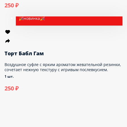
Пирожное Малиновая бомба
Внутри воздушного малинового мусса находится сочное
ягодное пюре.. Десерт покрыт фруктовым гелем и лежит на
слое ванильного бисквита.
1 шт.
250 ₽
🎉новинка🎉