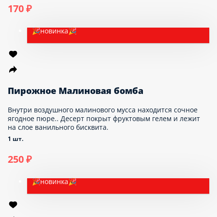
Чизкейк 100 гр.
Сливочный чизкейк на основе коржа из песочного печенья и
нежной творожной массы
1 шт.
Опции
170 ₽
🎉новинка🎉