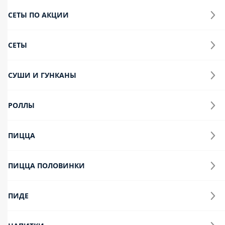
🎉новинка🎉