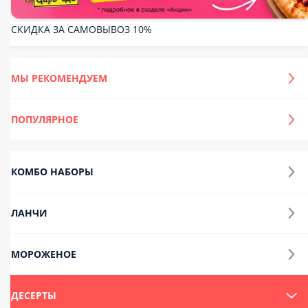
Пицца
Пицца половинки