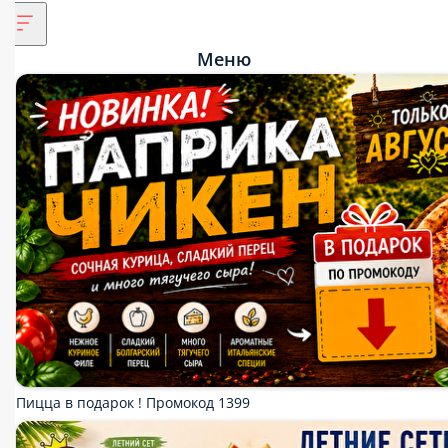
Меню
Пицца в подарок ! Промокод 1399
Три глотка лета.
3 новых сета = 3 повода попробовать
Комбо три пиццы «Летнее»
Лето на тарелке !
Летний взрыв вкуса !
Новинки ВОК уже в меню !
Предварительный заказ!
СКИДКА ЗА САМОВЫВОЗ 10%
Мы рекомендуем