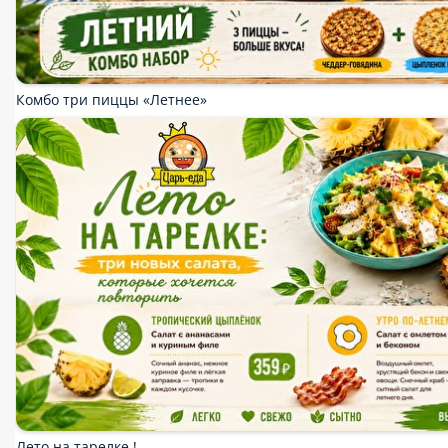
Закуски
Салаты
Шаурма