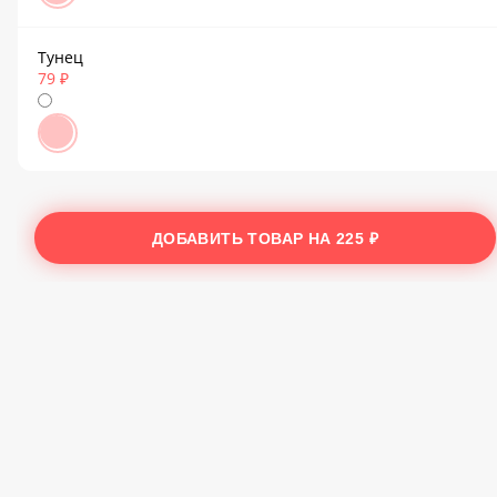
Тунец
79 ₽
ДОБАВИТЬ ТОВАР НА
225 ₽
арь-еда
024
екомендовано