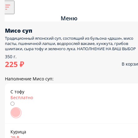
Меню
Мисо суп
Традиционный японский суп, состоящий из бульона «даши», мисо
пасты, пшеничной лапши, водорослей вакаме, кунжута, грибов
шиитаки, сыра тофу и зеленого лука. НАПОЛНЕНИЕ НА ВАШ ВЫБОР
350 г.
225 ₽
В корзин
Наполнение Мисо суп:
С тофу
Бесплатно
Курица
29 ₽