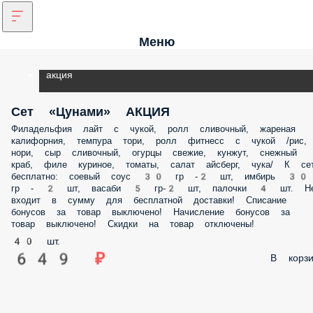
Меню
акция
Сет «Цунами» АКЦИЯ
Филадельфия лайт с чукой, ролл сливочный, жареная калифорния,
темпура тори, ролл фитнесс с чукой /рис, нори, сыр сливочный,
огурцы свежие, кунжут, снежный краб, филе куриное, томаты, салат
айсберг, чука/ К сету бесплатно: соевый соус 30 гр -2 шт, имбирь 30 г
2 шт, васаби 5 гр-2 шт, палочки 4 шт. Не входит в сумму для бесплат
доставки! Списание бонусов за товар выключено! Начисление бонус
за товар выключено! Скидки на товар отключены!
40 шт.
649 ₽
В корз