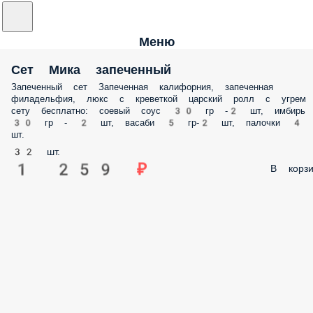
Меню
Сет Мика запеченный
Запеченный сет Запеченная калифорния, запеченная
филадельфия, люкс с креветкой царский ролл с угрем
сету бесплатно: соевый соус 30 гр -2 шт, имбирь
30 гр - 2 шт, васаби 5 гр-2 шт, палочки 4
шт.
32 шт.
1 259 ₽
В корзи