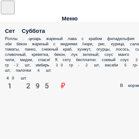
Меню
Сет Суббота
Роллы : цезарь жареный лава с крабом филадельфия
эби бекон жареный с мидиями /нори, рис, курица, сала
томаты, панко, снежный краб, кунжут, огурцы, лосось, с
сливочный, креветка, бекон, лук зеленый, соус манго
чили, мидии, спаси/ К сету бесплатно: соевый соус 
гр -2 шт, имбирь 30 гр - 2 шт, васаби 5 гр
шт, палочки 4 шт.
40 шт.
1 295 ₽
В корзи