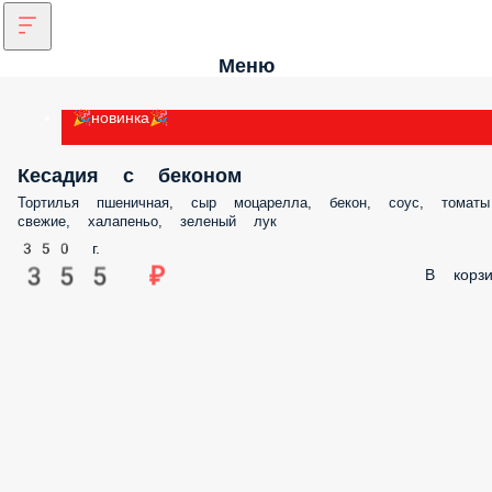
Меню
🎉новинка🎉
Кесадия с беконом
Тортилья пшеничная, сыр моцарелла, бекон, соус, томаты свежие,
халапеньо, зеленый лук
350 г.
355 ₽
В корз